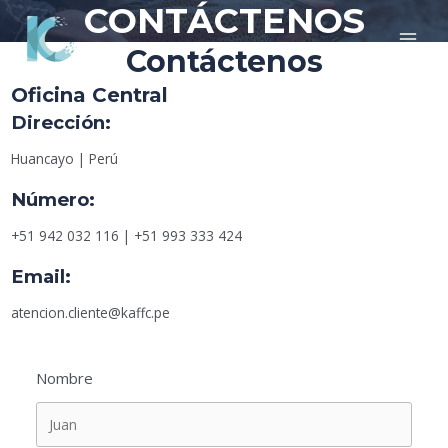
CONTÁCTENOS
Ir
al
MAI
Contáctenos
contenido
MEN
Oficina Central
Dirección:
Huancayo | Perú
Número:
+51 942 032 116 | +51 993 333 424
Email:
atencion.cliente@kaffc.pe
Nombre