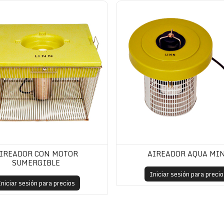
n motor sumergible
Aireador Aqua Mini
IREADOR CON MOTOR
AIREADOR AQUA MI
SUMERGIBLE
Iniciar sesión para precio
Iniciar sesión para precios