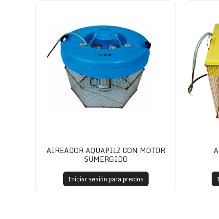
Aireador Aquapilz con motor sumergido
Aireador co
AIREADOR AQUAPILZ CON MOTOR
A
SUMERGIDO
Iniciar sesión para precios