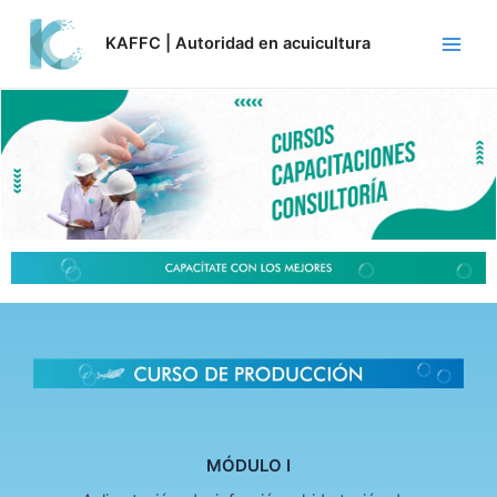
Skip
Main
to
KAFFC | Autoridad en acuicultura
Men
content
MÓDULO I