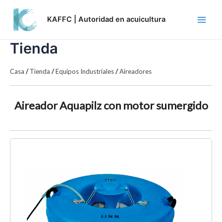
Skip
Main
to
KAFFC | Autoridad en acuicultura
Men
content
Tienda
Casa
/
Tienda
/
Equipos Industriales
/
Aireadores
Aireador Aquapilz con motor sumergido