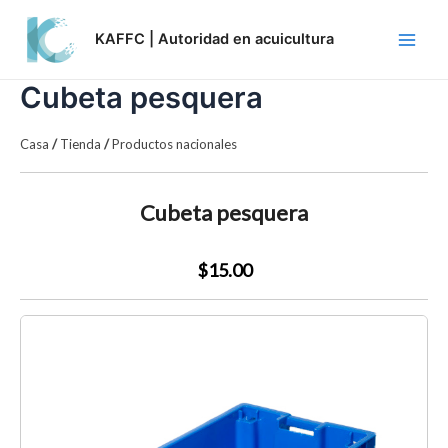
Skip
Main
to
KAFFC | Autoridad en acuicultura
Men
content
Cubeta pesquera
Casa
/
Tienda
/
Productos nacionales
Cubeta pesquera
$15.00