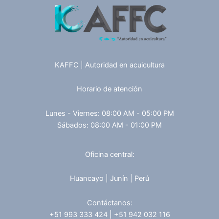
KAFFC | Autoridad en acuicultura
Horario de atención
Lunes - Viernes: 08:00 AM - 05:00 PM
Sábados: 08:00 AM - 01:00 PM
Oficina central:
Huancayo | Junín | Perú
Contáctanos:
+51 993 333 424 | +51 942 032 116