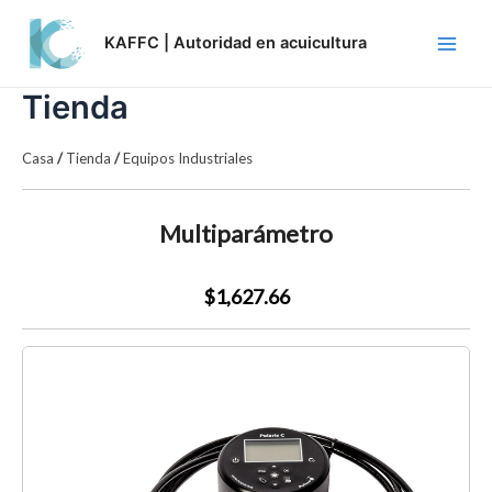
Skip
Main
to
KAFFC | Autoridad en acuicultura
Men
content
Tienda
Casa
/
Tienda
/
Equipos Industriales
Multiparámetro
$1,627.66