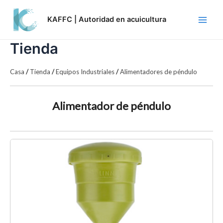
Skip
Main
to
KAFFC | Autoridad en acuicultura
Men
content
Tienda
Casa
/
Tienda
/
Equipos Industriales
/
Alimentadores de péndulo
Alimentador de péndulo