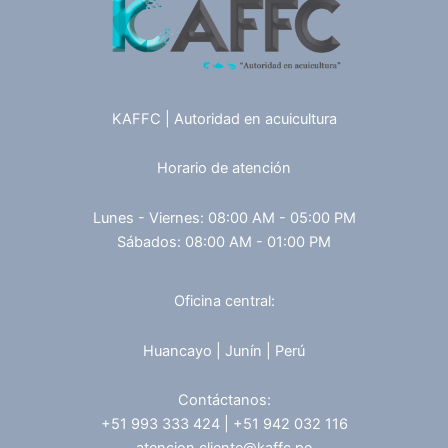
KAFFC | Autoridad en acuicultura
Horario de atención
Lunes - Viernes: 08:00 AM - 05:00 PM
Sábados: 08:00 AM - 01:00 PM
Oficina central:
Huancayo | Junín | Perú
Contáctanos:
+51 993 333 424 | +51 942 032 116