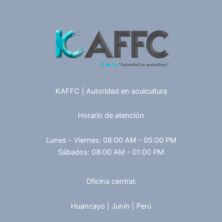
KAFFC | Autoridad en acuicultura
Horario de atención
Lunes - Viernes: 08:00 AM - 05:00 PM
Sábados: 08:00 AM - 01:00 PM
Oficina central:
Huancayo | Junín | Perú