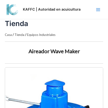
Skip
Main
to
KAFFC | Autoridad en acuicultura
Men
content
Tienda
Casa
/
Tienda
/
Equipos Industriales
Aireador Wave Maker