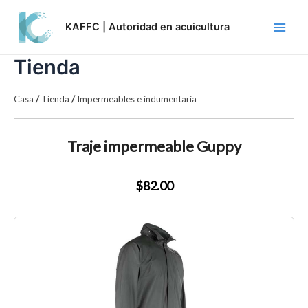
Skip
Main
to
KAFFC | Autoridad en acuicultura
Men
content
Tienda
Casa
/
Tienda
/
Impermeables e indumentaria
Traje impermeable Guppy
$82.00